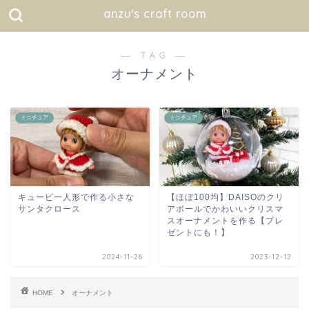
anzu's craft room
― TAG ―
オーナメント
ミニチュア
ミニチュア
キューピー人形で作る小さな
【ほぼ100均】DAISOのクリ
サンタクロース
アボールでかわいいクリスマ
スオーナメントを作る【プレ
ゼントにも！】
2024-11-26
2023-12-12
HOME
オーナメント