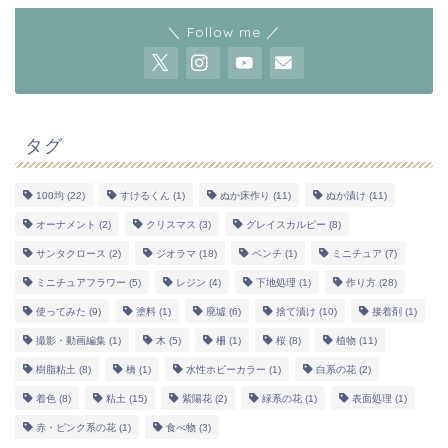
＼ Follow me ／
タグ
100均
(22)
すけるくん
(1)
ぬか床作り
(11)
ぬか漬け
(11)
オーナメント
(2)
クリスマス
(3)
グレイスカルピー
(8)
サンタクロース
(2)
ジオラマ
(18)
ベンチ
(1)
ミニチュア
(7)
ミニチュアフラワー
(5)
レジン
(4)
下地処理
(1)
作り方
(28)
使ってみた
(9)
塗料
(1)
廃墟
(6)
捨て漬け
(10)
接着剤
(1)
撮影・動画編集
(1)
木
(5)
柵
(1)
桜
(8)
植物
(11)
樹脂粘土
(8)
橋
(1)
水性ホビーカラー
(1)
白系の花
(2)
着色
(8)
粘土
(15)
紫陽花
(2)
緑系の花
(1)
表面処理
(1)
赤・ピンク系の花
(1)
食べ物
(3)